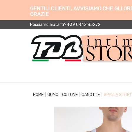
GENTILI CLIENTI, AVVISIAMO CHE GLI 
GRAZIE
Possiamo aiutarti? +39 0442 85272
HOME
UOMO
COTONE
CANOTTE
SPALLA STRET