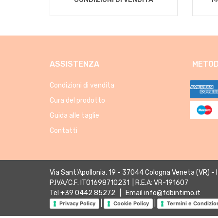
ASSISTENZA
METOD
Condizioni di vendita
Cura del prodotto
Guida alle taglie
Contatti
Via Sant'Apollonia, 19 - 37044 Cologna Veneta (VR) - 
P.IVA/C.F. IT01698710231 | R.E.A: VR-191607
Tel
+39 0442 85272
| Email
info@fdbintimo.it
|
|
Privacy Policy
Cookie Policy
Termini e Condizio