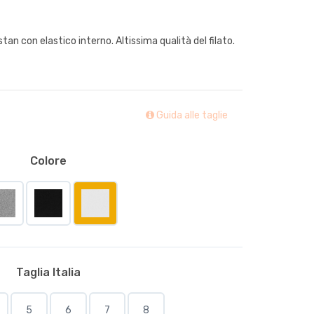
tan con elastico interno. Altissima qualità del filato.
Guida alle taglie
Colore
Taglia Italia
5
6
7
8