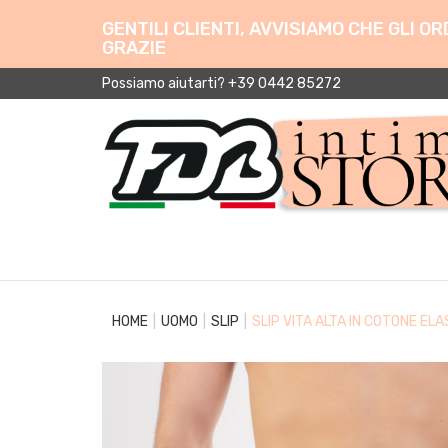
GENTILI CLIENTI, AVVISIAMO CHE GLI 
GRAZIE
Possiamo aiutarti? +39 0442 85272
HOME
UOMO
SLIP
SLIP VITA ALTA IN COTONE EL