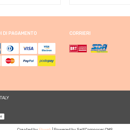
I DI PAGAMENTO
CORRIERI
ITALY
ni
Created by
Ebweb
| Powered by SelfComposer CMS