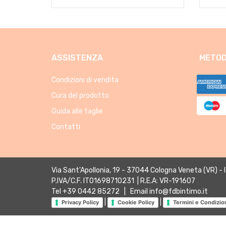
ASSISTENZA
METOD
Condizioni di vendita
Cura del prodotto
Guida alle taglie
Contatti
Via Sant'Apollonia, 19 - 37044 Cologna Veneta (VR) - 
P.IVA/C.F. IT01698710231 | R.E.A: VR-191607
Tel
+39 0442 85272
| Email
info@fdbintimo.it
|
|
Privacy Policy
Cookie Policy
Termini e Condizio