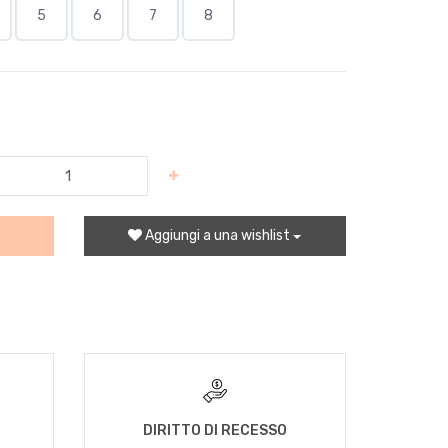
5
6
7
8
Aggiungi a una wishlist
DIRITTO DI RECESSO