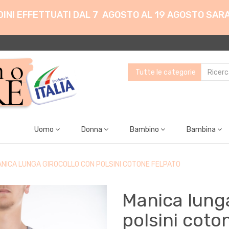
ORDINI EFFETTUATI DAL 7 AGOSTO AL 19 AGOSTO SAR
Uomo
Donna
Bambino
Bambina
NICA LUNGA GIROCOLLO CON POLSINI COTONE FELPATO
Manica lunga
polsini coto