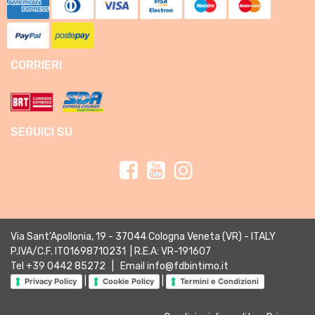
CORRIERI
SEGUICI SU
Via Sant'Apollonia, 19 - 37044 Cologna Veneta (VR) - ITALY
P.IVA/C.F. IT01698710231 | R.E.A: VR-191607
Tel
+39 0442 85272
| Email
info@fdbintimo.it
|
|
Privacy Policy
Cookie Policy
Termini e Condizioni