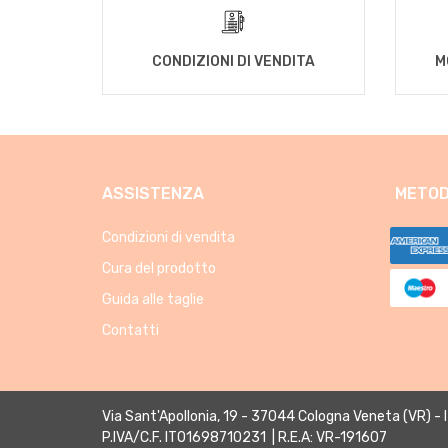
CONDIZIONI DI VENDITA
M
ASSISTENZA
METOD
Condizioni di vendita
Cura del prodotto
Guida alle taglie
Contatti
Via Sant'Apollonia, 19 - 37044 Cologna Veneta (VR) - 
P.IVA/C.F. IT01698710231 | R.E.A: VR-191607