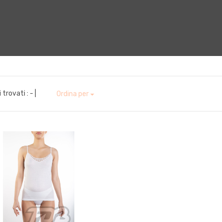
i trovati :
- |
Ordina per