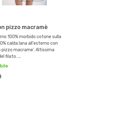
on pizzo macramè
erno 100% morbido cotone sulla
50% calda lana all'esterno con
 pizzo macrame'. Altissima
l filato. ...
bile
0