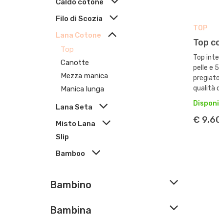
Caldo cotone
Filo di Scozia
TOP
Lana Cotone
Top c
Top
Top int
Canotte
pelle e 
Mezza manica
pregiato
qualità de
Manica lunga
Disponi
Lana Seta
€ 9,6
Misto Lana
Slip
Bamboo
Bambino
Bambina