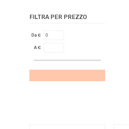
FILTRA PER PREZZO
Da €
A €