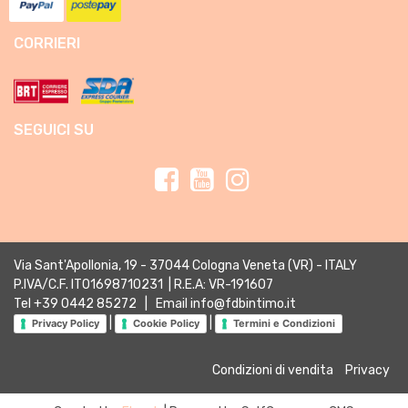
CORRIERI
SEGUICI SU
Via Sant'Apollonia, 19 - 37044 Cologna Veneta (VR) - ITALY
P.IVA/C.F. IT01698710231 | R.E.A: VR-191607
Tel
+39 0442 85272
| Email
info@fdbintimo.it
|
|
Privacy Policy
Cookie Policy
Termini e Condizioni
Condizioni di vendita
Privacy