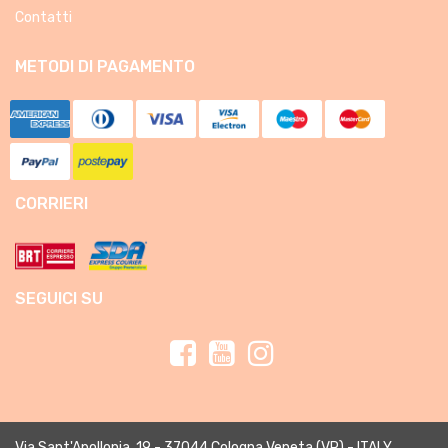
Contatti
METODI DI PAGAMENTO
CORRIERI
SEGUICI SU
Via Sant'Apollonia, 19 - 37044 Cologna Veneta (VR) - ITALY