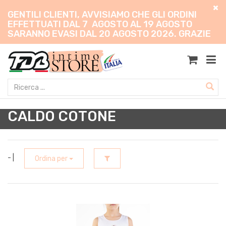
GENTILI CLIENTI, AVVISIAMO CHE GLI ORDINI
EFFETTUATI DAL 7 AGOSTO AL 19 AGOSTO
SARANNO EVASI DAL 20 AGOSTO 2026. GRAZIE
CALDO COTONE
- |
Ordina per