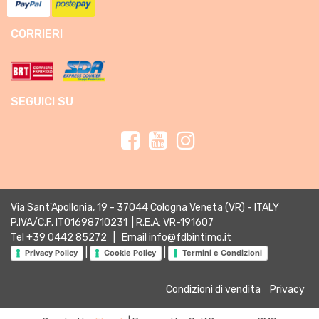
CORRIERI
SEGUICI SU
Via Sant'Apollonia, 19 - 37044 Cologna Veneta (VR) - ITALY
P.IVA/C.F. IT01698710231 | R.E.A: VR-191607
Tel
+39 0442 85272
| Email
info@fdbintimo.it
|
|
Privacy Policy
Cookie Policy
Termini e Condizioni
Condizioni di vendita
Privacy