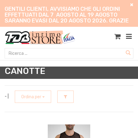
GENTILI CLIENTI, AVVISIAMO CHE GLI ORDINI
EFFETTUATI DAL 7 AGOSTO AL 19 AGOSTO
SARANNO EVASI DAL 20 AGOSTO 2026. GRAZIE
CANOTTE
- |
Ordina per