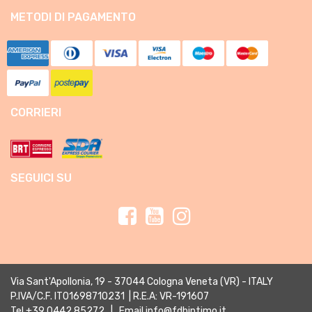
METODI DI PAGAMENTO
CORRIERI
SEGUICI SU
Via Sant'Apollonia, 19 - 37044 Cologna Veneta (VR) - ITALY
P.IVA/C.F. IT01698710231 | R.E.A: VR-191607
Tel
+39 0442 85272
| Email
info@fdbintimo.it