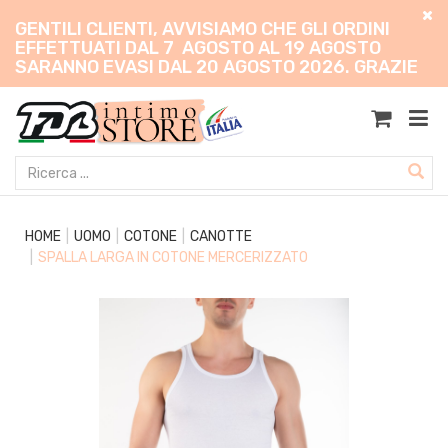
GENTILI CLIENTI, AVVISIAMO CHE GLI ORDINI
EFFETTUATI DAL 7 AGOSTO AL 19 AGOSTO
SARANNO EVASI DAL 20 AGOSTO 2026. GRAZIE
HOME
UOMO
COTONE
CANOTTE
SPALLA LARGA IN COTONE MERCERIZZATO