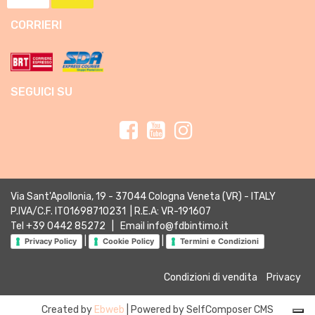
CORRIERI
SEGUICI SU
Via Sant'Apollonia, 19 - 37044 Cologna Veneta (VR) - ITALY
P.IVA/C.F. IT01698710231 | R.E.A: VR-191607
Tel
+39 0442 85272
| Email
info@fdbintimo.it
|
|
Privacy Policy
Cookie Policy
Termini e Condizioni
Condizioni di vendita
Privacy
Created by
Ebweb
| Powered by SelfComposer CMS