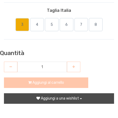
Taglia Italia
3
4
5
6
7
8
Quantità
Aggiungi al carrello
Aggiungi a una wishlist